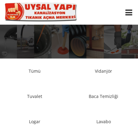
ANASAYFA
KURUMSAL
HİZMETLERİMİZ
Tümü
Vidanjör
İLETİŞİM
VİDANJÖR
TUVALET
Tuvalet
Baca Temizliği
BACA TEMİZLİĞİ
LOGAR
Logar
Lavabo
LAVABO