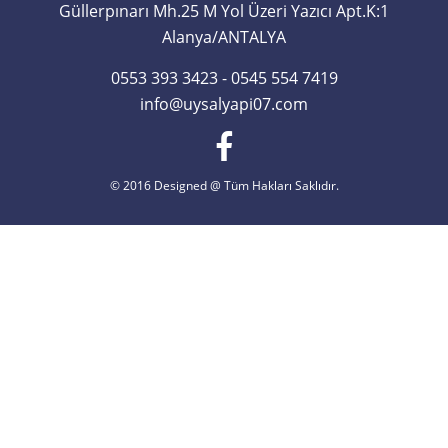
Güllerpınarı Mh.25 M Yol Üzeri Yazıcı Apt.K:1
Alanya/ANTALYA
0553 393 3423 - 0545 554 7419
info@uysalyapi07.com
© 2016 Designed @ Tüm Hakları Saklıdır.
Uysalyapı - alanya, tıkanık, tıkanıklık, tıkanıklığı, alanya tıkanık, alanya tıkalı, tıkalı gider açma,
alanya tıkalı gider açma, antalya tıkalı gider açma, avsallar tıkalı gider açma, manavgat tıkalı
gider açma, side tıkalı gider açma, ılıca tıkalı gider açma, kumköy tıkalı gider açma, tıkalı
gider açma, alanya baca temizleme, alanya baca temizliği, konut baca temizliği, lokanta baca
temizliği, restaurant baca temizliği, kalorifer bacası temizliği, yağlı kanal temizliği, davlumbaz
temizliği, havalandırma temizliği, tıkanık baca açma, fan motoru temizliği, manavgat baca
temizleme, side baca temizleme, çolaklı baca temizleme, serik baca temizleme, avsallar
baca temizleme, alanya baca tıkanıklığı, side baca tıkanıklığı, avsallar baca tıkanıklığı,
manavgat baca tıkanıklığı, çolaklı baca tıkanıklığı, kumköy baca tıkanıklığı, manavgat baca