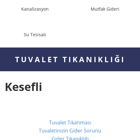
Kanalizasyon
Mutfak Gideri
KANALİZASYON
MUTFAK GİDERİ
Su Tesisatı
SU TESİSATI
TÜM TIKALI GİDERLER
TUVALET TIKANIKLIĞI
Kesefli
Tuvalet Tıkanması
Tuvaletinizin Gider Sorunu
Gider Tıkanıklığı