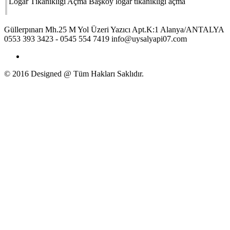
Logar Tıkanıklığı Açma Başköy logar tıkanıklığı açma
Güllerpınarı Mh.25 M Yol Üzeri Yazıcı Apt.K:1
Alanya/ANTALYA
0553 393 3423 - 0545 554 7419
info@uysalyapi07.com
© 2016 Designed @ Tüm Hakları Saklıdır.
Uysalyapı - alanya, tıkanık, tıkanıklık, tıkanıklığı, alanya tıkanık, alanya tıkalı, tıkalı gider açma, alanya
tıkalı gider açma, antalya tıkalı gider açma, avsallar tıkalı gider açma, manavgat tıkalı gider açma, side
tıkalı gider açma, ılıca tıkalı gider açma, kumköy tıkalı gider açma, tıkalı gider açma, alanya baca
temizleme, alanya baca temizliği, konut baca temizliği, lokanta baca temizliği, restaurant baca temizliği,
kalorifer bacası temizliği, yağlı kanal temizliği, davlumbaz temizliği, havalandırma temizliği, tıkanık baca
açma, fan motoru temizliği, manavgat baca temizleme, side baca temizleme, çolaklı baca temizleme, serik
baca temizleme, avsallar baca temizleme, alanya baca tıkanıklığı, side baca tıkanıklığı, avsallar baca
tıkanıklığı, manavgat baca tıkanıklığı, çolaklı baca tıkanıklığı, kumköy baca tıkanıklığı, manavgat baca
temizliği, side baca temizliği, çolaklı baca temizliği, serik baca temizliği, avsallar baca temizliği, alanya
baca temizliği, Vidanjör, Vidanjor, Alanya Vidanjor, avsallar vidanjör, çolaklı vidanjor, Serik Vidanjor,
Manavgat Vidanjor, Belek Vidanjor, Side Vidanjor, Kumköy Vidanjor, Kemer Vidanjor, Gündoğdu
Vidanjor, Vidanjor Alanya, Alanyavidanjor, Aritim, Kiralik Vidanjör, Fabrika Atiklari, Vidanjör, Evsel
Yaglar, vidanjör kuka, Foseptik Kuyularının İç Temizliği, Fosseptik, Otel ve Restaurant, işyeri, vidanjör,
Fosseptik, çukur tıkanığı, tıkanıklık açma, vidanjor tıkanık, vidanjor hizmeti, Alanya Kanalizasyon
Tıkanıklığı Açma, Alanya Kanalizasyon Açma, Alanya Kanal Açma, Alanya Kanal Temizleme, Alanya Kanal