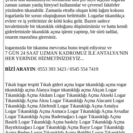
zaman zaman yanlış bireysel kullanımlar ve çevresel faktörler
yüzünden tıkanabilir. Zamanla etrafta oluşan kötü lağım kokusu
logarlarda bir sorun oluştuğunun belirtisidir. Logarlar tıkandıkça
evlere ve iş yerlerinize de kötü koku gelir. Bazen sadece
tuvaletinizde bir tıkanıklık olduğunu düşünürsünüz ve hatta kendi
giderlerinizde tıkanıklık açma işlemi yaptırıp, bir sürü tadilat,
onarım masrafına girersiniz.
logarınızda bir tıkanma mevcutsa bunu tespit ediyoruz ve
7 GÜN 24 SAAT UZMAN KADROMUZ İLE ANTALYA'NIN
HER YERİNDE HİZMETİNİZDEYİZ...
BİZİ ARAYIN
: 0553 393 3423 / 0545 554 7419
Tıkalı logar tespiti Tıkalı gideri açma logar tıkanıklığı açma rogar
tıkanıklığı açma Alanya logar tıkanıklığı açma Akçatı Logar
Tıkanıklığı Açma Akdam Logar Tıkanıklığı Açma Akseki Logar
Tıkanıklığı Açma Aksu Logar Tıkanıklığı Açma Alacami Logar
Tıkanıklığı Açma Aliefendi Logar Tıkanıklığı Açma Antalya
Logar Tıkanıklığı Açma Asmaca Logar Tıkanıklığı Açma Avsallar
Logar Tıkanıklığı Açma Bademağacı Logar Tıkanıklığı Açma
Basirli Logar Tıkanıklığı Açma basköy Logar Tıkanıklığı Açma
Bayırközağacı Logar Tıkanıklığı Açma Bayır Logar Tıkanıklığı
Açma Beden Logar Tıkanıklığı Açma Beldibi Logar Tıkanıklığı