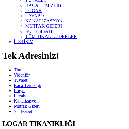
TUVALET
BACA TEMİZLİĞİ
LOGAR
LAVABO
KANALİZASYON
MUTFAK GİDERİ
SU TESİSATI
TÜM TIKALI GİDERLER
İLETİŞİM
Tek Adresiniz!
Tümü
Vidanjör
Tuvalet
Baca Temizliği
Logar
Lavabo
Kanalizasyon
Mutfak Gideri
Su Tesisatı
LOGAR TIKANIKLIĞI